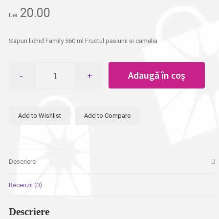
20.00
Lei
Sapun lichid Family 560 ml Fructul pasiunii si camelia
Cantitate
Adaugă în coș
Sapun
lichid
Family
560
Add to Wishlist
Add to Compare
ml
Fructul
pasiunii
si
camelia
Descriere
Recenzii (0)
Descriere