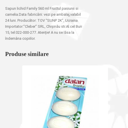
Sapun lichid Family 560 ml Fructul pasiunii si
camelia.Data fabricării: vezi pe ambalaj,valabil
24 luni. Producător: TOV “SUNP 2K”, Ucraina.
Importator:”Cleber” SRL, Chișinău str.Al.cel Bun
15, tel:022-000-277. Atenție! A nu se lăsa la
îndemâna copiilor.
Produse similare