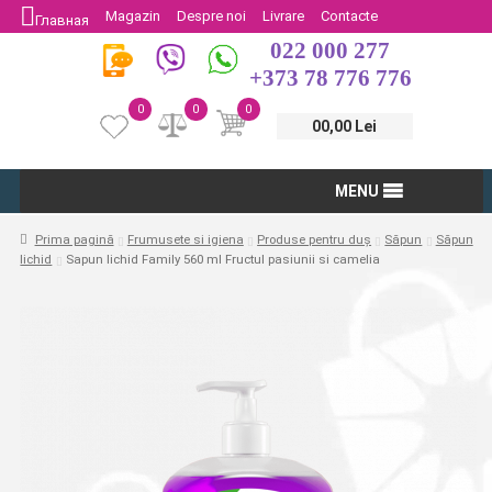
Magazin
Despre noi
Livrare
Contacte
Главная
022 000 277
Protectia Consumatorului
Întoarcere
+373 78 776 776
0
0
0
00,00 Lei
MENU
Prima pagină
Frumusete si igiena
Produse pentru duș
Săpun
Săpun
lichid
Sapun lichid Family 560 ml Fructul pasiunii si camelia