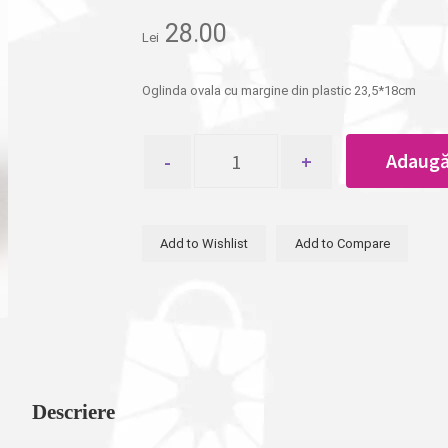
28.00
Lei
Oglinda ovala cu margine din plastic 23,5*18cm
Cantitate
Adaugă
Oglinda
ovala
cu
margine
Add to Wishlist
Add to Compare
din
plastic
23,5*18cm
Descriere