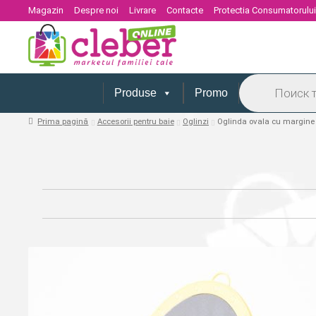
Magazin
Despre noi
Livrare
Contacte
Protectia Consumatorulu
Products
search
Produse
Promo
Prima pagină
Accesorii pentru baie
Oglinzi
Oglinda ovala cu margine 