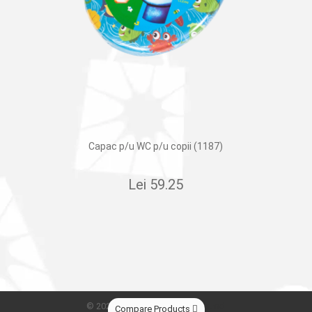
Capac p/u WC p/u copii (1187)
Lei
59.25
© 2026
Сleber.
Created by
Dits.md
Compare Products