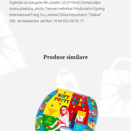
Oglinda cu margide din plastic 23,5*18cm.Compoziţie:
masa plastica, sticla.Termen:nelimitat Producator:Spring
InternationalTraig Co,Limited,China.Importator:”Cleber”
SRL str.Alexandru cel Bun 15 tel:022.00.02.77
Produse similare