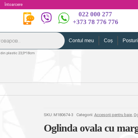
i
Întoarcere
022 000 277
+373 78 776 776
Contul meu
Coș
Postur
din plastic 23,5*18cm
SKU:
M180674-3
Categorii:
Accesorii pentru baie
,
Og
Oglinda ovala cu marg