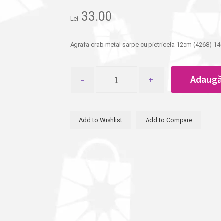
33.00
Lei
Agrafa crab metal sarpe cu pietricela 12cm (4268) 14
Cantitate
Adaugă
Agrafa
crab
metal
sarpe
Add to Wishlist
Add to Compare
cu
pietricela
12cm