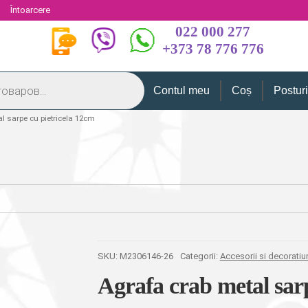
i
Întoarcere
022 000 277
+373 78 776 776
Contul meu
Coș
Postur
l sarpe cu pietricela 12cm
SKU:
M2306146-26
Categorii:
Accesorii si decoratiu
Agrafa crab metal sarp