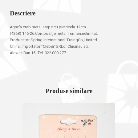
Descriere
Agrafa crab metal sarpe cu pietricela 12cm
(4268) 146-26.Compoziţie:metal.Termen:nelimitat.
Producator:Spring International TraingCo,Limited
China. Importator:”Cleber”SRLor.Chisinau str.
Alexcel Bun 15. Tel: 022 000 277
Produse similare