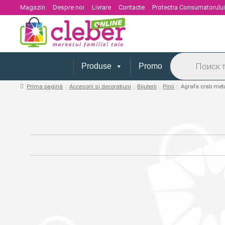
Magazin
Despre noi
Livrare
Contacte
Protectia Consumatorulu
Products
search
Produse
Promo
Prima pagină
Accesorii si decoratiuni
Bijuterii
Pinii
Agrafa crab meta