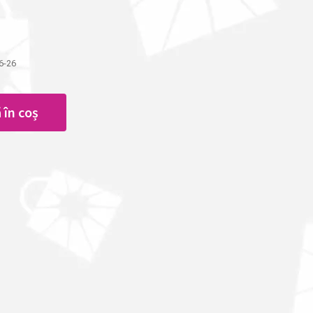
6-26
 în coș