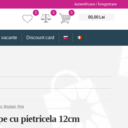
Autentificare / Înregistrare
0
0
0
00,00 Lei
i vacante
Discount card
ni
,
Bijuterii
,
Pinii
e cu pietricela 12cm