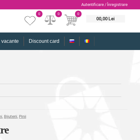
Autentificare / Înregistrare
0
0
0
00,00 Lei
i vacante
Discount card
ni
,
Bijuterii
,
Pinii
re