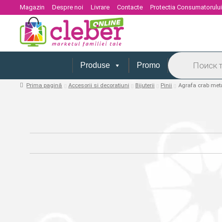
Magazin
Despre noi
Livrare
Contacte
Protectia Consumatorulu
Products
search
Produse
Promo
Prima pagină
Accesorii si decoratiuni
Bijuterii
Pinii
Agrafa crab meta