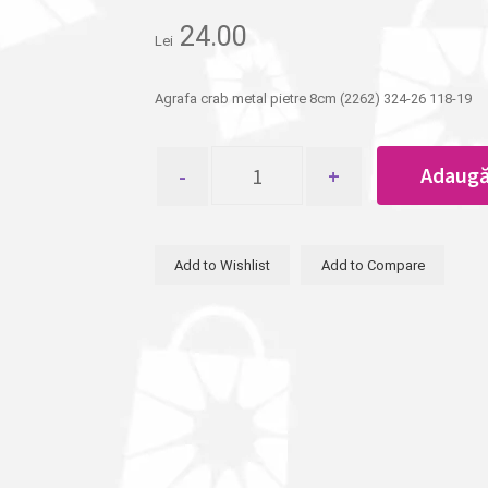
24.00
Lei
Agrafa crab metal pietre 8cm (2262) 324-26 118-19
Cantitate
Adaugă
Agrafa
crab
metal
pietre
Add to Wishlist
Add to Compare