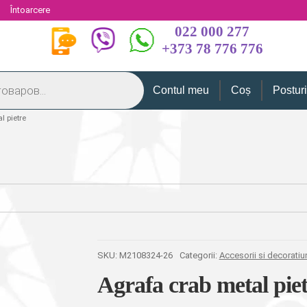
i
Întoarcere
022 000 277
+373 78 776 776
Contul meu
Coș
Postur
l pietre
SKU:
M2108324-26
Categorii:
Accesorii si decoratiu
Agrafa crab metal piet