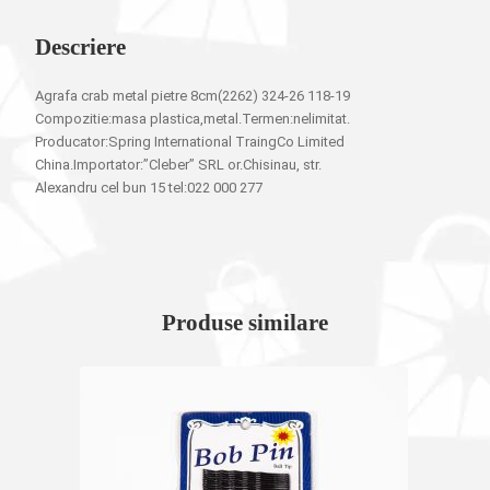
Descriere
Agrafa crab metal pietre 8cm(2262) 324-26 118-19
Compozitie:masa plastica,metal.Termen:nelimitat.
Producator:Spring International TraingCo Limited
China.Importator:”Cleber” SRL or.Chisinau, str.
Alexandru cel bun 15 tel:022 000 277
Produse similare