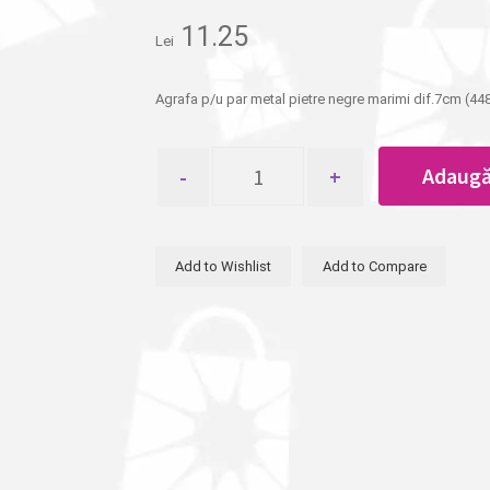
11.25
Lei
Agrafa p/u par metal pietre negre marimi dif.7cm (44
Cantitate
Adaugă
Agrafa
p/u
par
metal
Add to Wishlist
Add to Compare
pietre
negre
marimi
dif.7cm