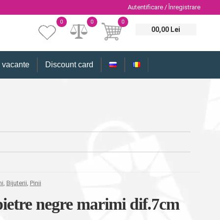
Autentificare / Înregistrare
0
0
0
00,00 Lei
i vacante
Discount card
ni
,
Bijuterii
,
Pinii
pietre negre marimi dif.7cm