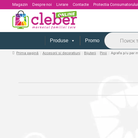
Magazin
Despre noi
Livrare
Contacte
Protectia Consumatorulu
Products
search
Produse
Promo
Prima pagină
Accesorii si decoratiuni
Bijuterii
Pinii
Agrafa p/u par m