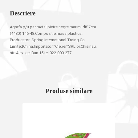
Descriere
Agrafa p/u par metal pietre negre marimi dif.7cm
(4480) 146-48.Compozitie:masa plastica.
Producator: Spring International Traing Co
LimitedChina.Importator:”Cleber”SRL or.Chisinau,
str. Alex. cel Bun 15 tel:022-000-277
Produse similare