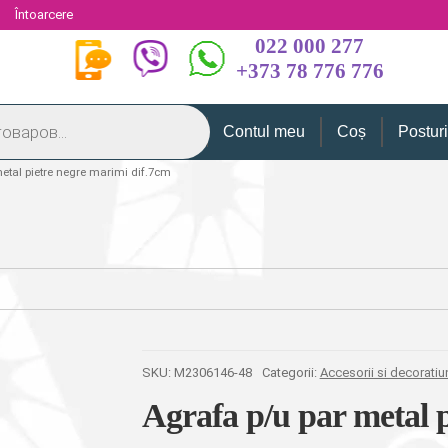
i
Întoarcere
022 000 277
+373 78 776 776
Contul meu
Coș
Postur
etal pietre negre marimi dif.7cm
SKU:
M2306146-48
Categorii:
Accesorii si decoratiu
Agrafa p/u par metal 