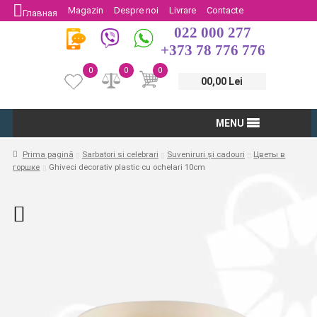
Magazin
Despre noi
Livrare
Contacte
Главная
022 000 277
Protectia Consumatorului
Întoarcere
+373 78 776 776
0
0
0
00,00 Lei
MENU
Prima pagină
Sarbatori si celebrari
Suveniruri și cadouri
Цветы в
горшке
Ghiveci decorativ plastic cu ochelari 10cm