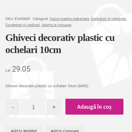
SKU:
EVA5669
Categorii:
Decor pentru petrecere
,
Sarbatori si celebrari
,
Suveniruri și cadouri
,
Цветы в горшке
Ghiveci decorativ plastic cu
ochelari 10cm
29.05
Lei
Ghiveci decorativ plastic cu ochelari 10cm (6693)
Cantitate
Adaugă în coș
Ghiveci
decorativ
plastic
cu
Add to Wishlist
Add to Compare
ochelari