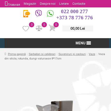
Magazin
Despre noi
Livrare
Contacte
Главная
022 000 277
Protectia Consumatorului
Întoarcere
+373 78 776 776
0
0
0
00,00 Lei
MENU
Prima pagină
Sarbatori si celebrari
Suveniruri și cadouri
Vaze
Vaza
din sticla, rotunda, dungi valuroase 8*17cm