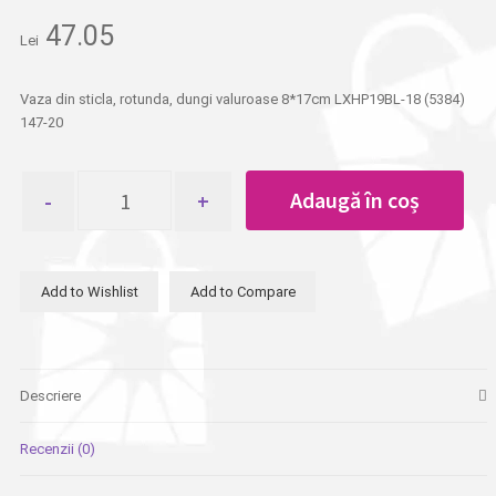
47.05
Lei
Vaza din sticla, rotunda, dungi valuroase 8*17cm LXHP19BL-18 (5384)
147-20
Cantitate
Adaugă în coș
Vaza
din
sticla,
rotunda,
Add to Wishlist
Add to Compare
dungi
valuroase
8*17cm
Descriere
Recenzii (0)