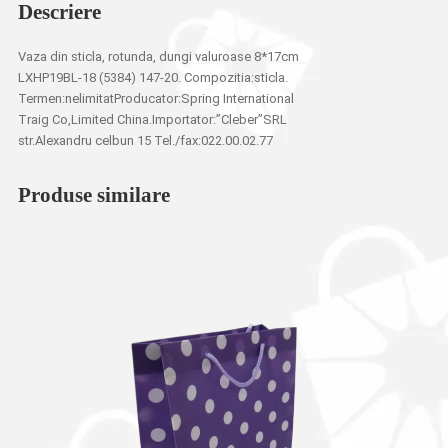
Descriere
Vaza din sticla, rotunda, dungi valuroase 8*17cm
LXHP19BL-18 (5384) 147-20. Compozitia:sticla.
Termen:nelimitatProducator:Spring International
Traig Co,Limited China.Importator:”Cleber”SRL
str.Alexandru celbun 15 Tel./fax:022.00.02.77
Produse similare