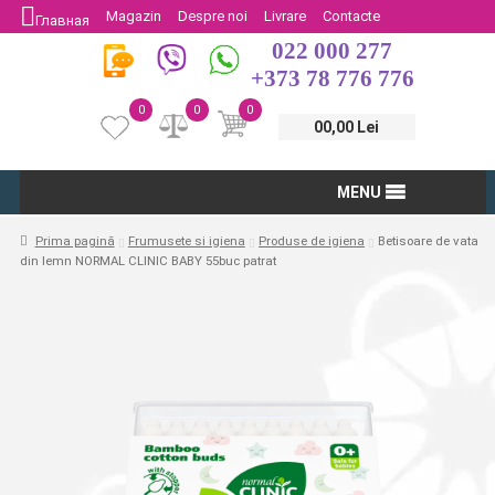
Magazin
Despre noi
Livrare
Contacte
Главная
022 000 277
Protectia Consumatorului
Întoarcere
+373 78 776 776
0
0
0
00,00 Lei
MENU
Prima pagină
Frumusete si igiena
Produse de igiena
Betisoare de vata
din lemn NORMAL CLINIC BABY 55buc patrat