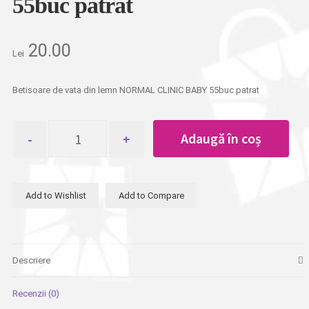
55buc patrat
20.00
Lei
Betisoare de vata din lemn NORMAL CLINIC BABY 55buc patrat
Cantitate
Adaugă în coș
Betisoare
de
vata
din
Add to Wishlist
Add to Compare
lemn
NORMAL
CLINIC
BABY
55buc
Descriere
patrat
Recenzii (0)