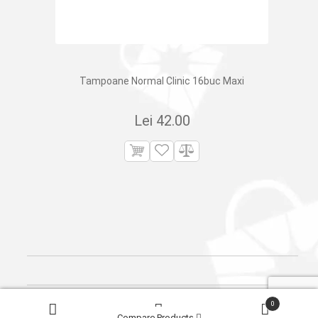
Tampoane Normal Clinic 16buc Maxi
Lei
42.00
Products
0
search
© 2026
Сleber.
Created by
Dits.md
Compare Products