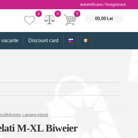
Autentificare / Înregistrare
0
0
0
00,00 Lei
i vacante
Discount card
încălțăminte
,
Lenjerie intimă
elati M-XL Biweier