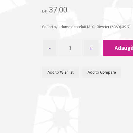
37.00
Lei
Chiloti p/u dame dantelati M-XL Biweier (6860) 39-7
Cantitate
Adaugă
Chiloti
p/u
dame
dantelati
Add to Wishlist
Add to Compare
M-
XL
Biweier