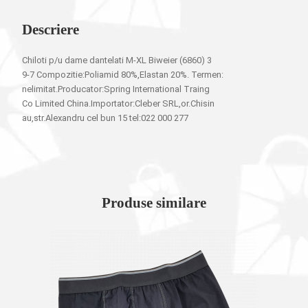
Descriere
Chiloti p/u dame dantelati M-XL Biweier (6860) 3
9-7 Compozitie:Poliamid 80%,Elastan 20%. Termen:
nelimitat.Producator:Spring International Traing
Co Limited China.Importator:Cleber SRL,or.Chisin
au,str.Alexandru cel bun 15 tel:022 000 277
Produse similare