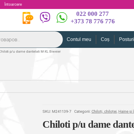
i
Întoarcere
022 000 277
+373 78 776 776
Contul meu
Coș
Postur
Chiloti p/u dame dantelati M-XL Biweier
SKU:
M241139-7
Categorii:
Chiloți, chiloței
,
Haine și 
Chiloti p/u dame dant