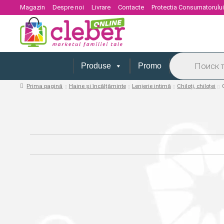
Magazin
Despre noi
Livrare
Contacte
Protectia Consumatorulu
Products
search
Produse
Promo
Prima pagină
Haine și încălțăminte
Lenjerie intimă
Chiloți, chiloței