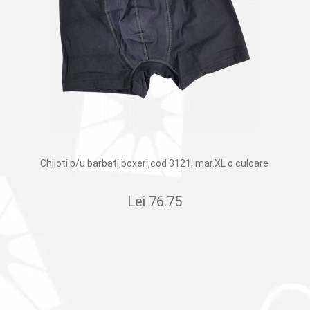
Chiloti p/u barbati,boxeri,cod 3121, mar.XL o culoare
Lei
76.75