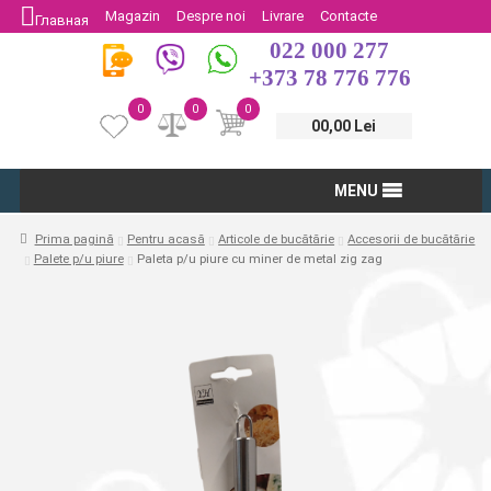
Magazin
Despre noi
Livrare
Contacte
Главная
022 000 277
Protectia Consumatorului
Întoarcere
+373 78 776 776
0
0
0
00,00 Lei
MENU
Prima pagină
Pentru acasă
Articole de bucătărie
Accesorii de bucătărie
Paletе p/u piure
Paleta p/u piure cu miner de metal zig zag