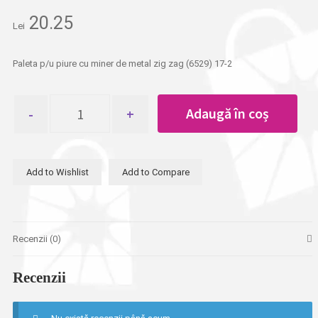
20.25
Lei
Paleta p/u piure cu miner de metal zig zag (6529) 17-2
Cantitate
Adaugă în coș
Paleta
p/u
piure
cu
Add to Wishlist
Add to Compare
miner
de
metal
zig
zag
Recenzii (0)
Recenzii