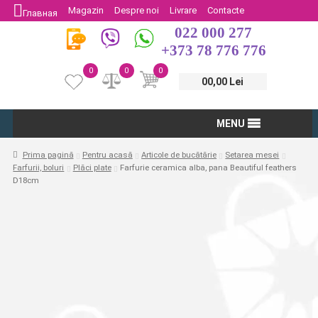
Magazin
Despre noi
Livrare
Contacte
Главная
022 000 277
Protectia Consumatorului
Întoarcere
+373 78 776 776
0
0
0
00,00 Lei
MENU
Prima pagină
Pentru acasă
Articole de bucătărie
Setarea mesei
Farfurii, boluri
Plăci plate
Farfurie ceramica alba, pana Beautiful feathers
D18cm