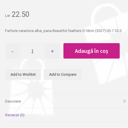
22.50
Lei
Farfurie ceramica alba, pana Beautiful feathers D18cm (3037) 05-7 33-3
Cantitate
Adaugă în coș
Farfurie
ceramica
alba,
pana
Add to Wishlist
Add to Compare
Beautiful
feathers
D18cm
Descriere
Recenzii (0)