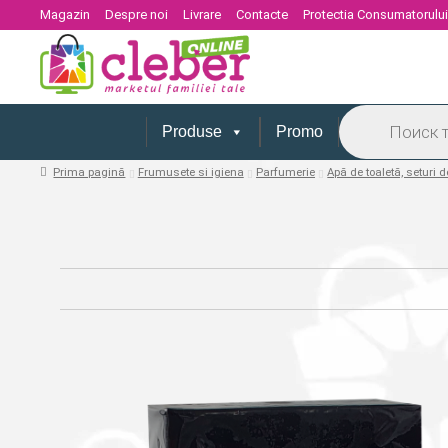
Magazin
Despre noi
Livrare
Contacte
Protectia Consumatorulu
Products
search
Produse
Promo
Prima pagină
Frumusete si igiena
Parfumerie
Apă de toaletă, seturi 