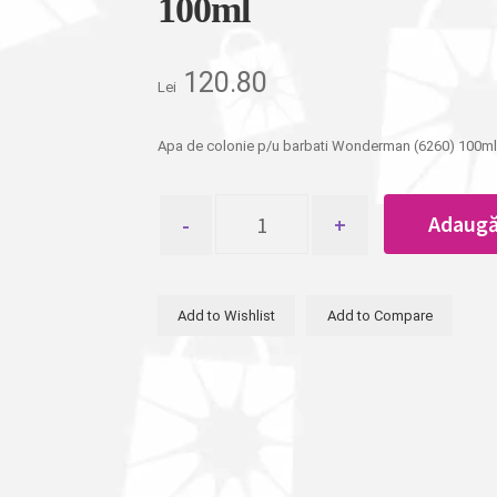
100ml
120.80
Lei
Apa de colonie p/u barbati Wonderman (6260) 100ml
Cantitate
Adaugă
Apa
de
colonie
p/u
Add to Wishlist
Add to Compare
barbati
Wonderman
(6260)
100ml