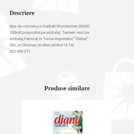
Descriere
Apa de colonie p/u barbati Wonderman (6260)
100mlCompozitie:pe ambalaj. Termen: vezi pe
ambalaj.Fabricat in Turcia.Importator:”Cleber”
SRL,or.Chisinau str.Alex.cel Bun15.Tel:
022 000 277
Produse similare