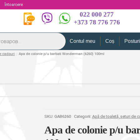
i
Întoarcere
022 000 277
+373 78 776 776
Contul meu
Coș
Postur
de cadouri
Apa de colonie p/u barbati Wonderman (6260) 100ml
SKU:
GAB6260
Categorii:
Apă de toaletă, seturi de c
Apa de colonie p/u b