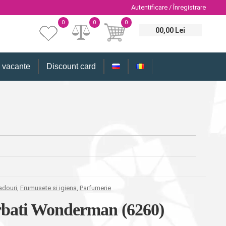
Autentificare / Înregistrare
0
0
0
00,00 Lei
i vacante
Discount card
adouri
,
Frumusete si igiena
,
Parfumerie
arbati Wonderman (6260)