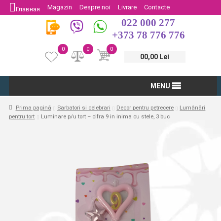
Magazin
Despre noi
Livrare
Contacte
Главная
022 000 277
Protectia Consumatorului
Întoarcere
+373 78 776 776
0
0
0
00,00 Lei
MENU
Prima pagină
Sarbatori si celebrari
Decor pentru petrecere
Lumânări
pentru tort
Luminare p/u tort – cifra 9 in inima cu stele, 3 buc