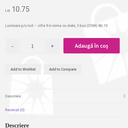
10.75
Lei
Luminare p/u tort – cifra 9 in inima cu stele, 3 buc (2598) 86-10
Cantitate
Adaugă în coș
Luminare
p/u
tort
-
Add to Wishlist
Add to Compare
cifra
9
in
inima
cu
Descriere
stele,
3
Recenzii (0)
buc
Descriere