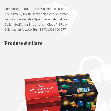
Luminare p/u tort – cifra 9 in inima cu stele,
3 buc (2598) 86-10.Compoziţie:ceara.Termen:
nelimitat.Producator:Spring InternationalTraing
Co,LimitedChina. Importator: “Cleber” SRL or.
Chisinau,str.Alex.cel Bun 15.Tel:022 000 277
Produse similare