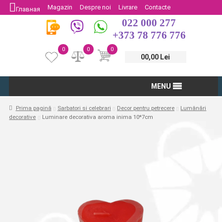
Magazin
Despre noi
Livrare
Contacte
Главная
022 000 277
Protectia Consumatorului
Întoarcere
+373 78 776 776
0
0
0
00,00 Lei
MENU
Prima pagină
Sarbatori si celebrari
Decor pentru petrecere
Lumânări
decorative
Luminare decorativa aroma inima 10*7cm