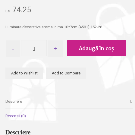
74.25
Lei
Luminare decorativa aroma inima 10*7cm (4581) 152-26
Cantitate
Adaugă în coș
Luminare
decorativa
aroma
inima
Add to Wishlist
Add to Compare
10*7cm
Descriere
Recenzii (0)
Descriere