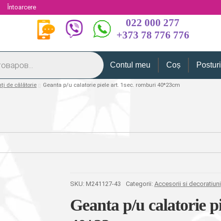
i
Întoarcere
022 000 277
+373 78 776 776
Contul meu
Coș
Postur
nți de călătorie
Geanta p/u calatorie piele art. 1sec. romburi 40*23cm
SKU:
M241127-43
Categorii:
Accesorii si decoratiuni
Geanta p/u calatorie pi