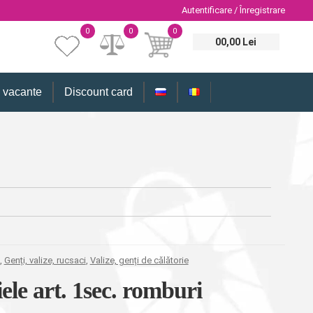
Autentificare / Înregistrare
0
0
0
00,00 Lei
i vacante
Discount card
,
Genți, valize, rucsaci
,
Valize, genți de călătorie
ele art. 1sec. romburi