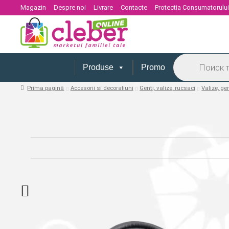
Magazin
Despre noi
Livrare
Contacte
Protectia Consumatorulu
Products
search
Produse
Promo
Prima pagină
Accesorii si decoratiuni
Genți, valize, rucsaci
Valize, ge