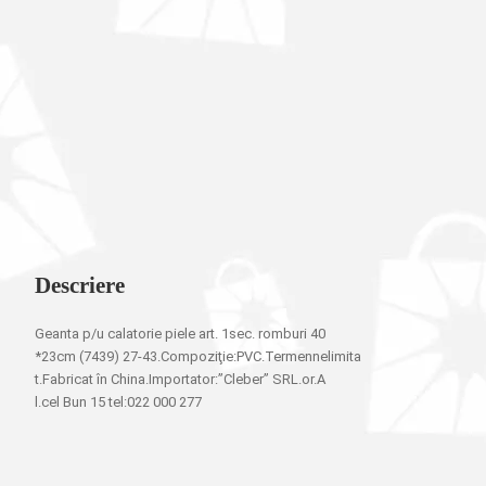
Descriere
Geanta p/u calatorie piele art. 1sec. romburi 40
*23cm (7439) 27-43.Compoziţie:PVC.Termennelimita
t.Fabricat în China.Importator:”Cleber” SRL.or.A
l.cel Bun 15 tel:022 000 277