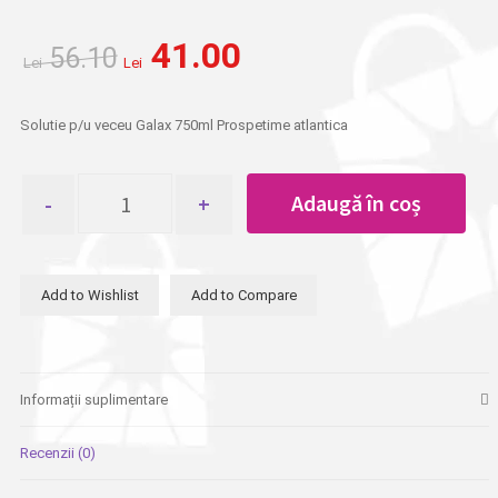
Prețul
Prețul
41.00
56.10
inițial
curent
Lei
Lei
a
este:
fost:
Lei 41.00.
Solutie p/u veceu Galax 750ml Prospetime atlantica
Lei 56.10.
Cantitate
Adaugă în coș
Solutie
p/u
veceu
Galax
Add to Wishlist
Add to Compare
750ml
Prospetime
atlantica
Informații suplimentare
Recenzii (0)