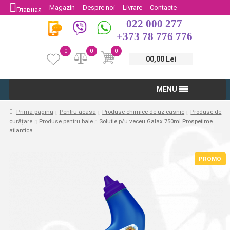
Magazin
Despre noi
Livrare
Contacte
Главная
022 000 277
Protectia Consumatorului
Întoarcere
+373 78 776 776
0
0
0
00,00 Lei
MENU
Prima pagină
Pentru acasă
Produse chimice de uz casnic
Produse de
curățare
Produse pentru baie
Solutie p/u veceu Galax 750ml Prospetime
atlantica
PROMO