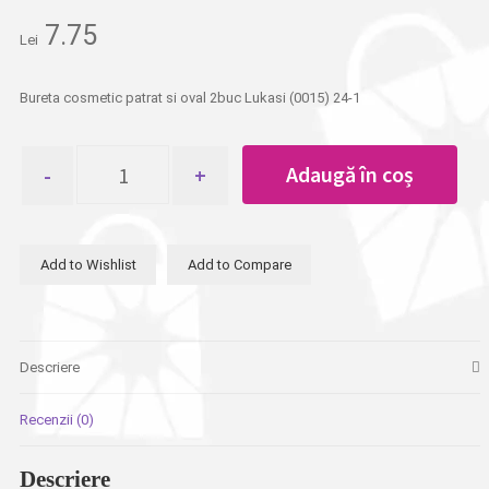
7.75
Lei
Bureta cosmetic patrat si oval 2buc Lukasi (0015) 24-1
Cantitate
Adaugă în coș
Bureta
cosmetic
patrat
si
Add to Wishlist
Add to Compare
oval
2buc
Lukasi
Descriere
Recenzii (0)
Descriere