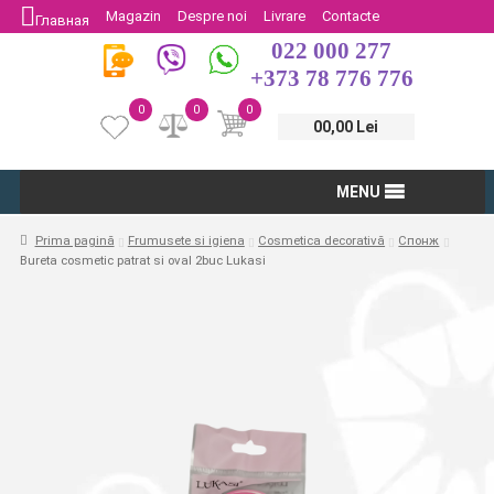
Magazin
Despre noi
Livrare
Contacte
Главная
022 000 277
Protectia Consumatorului
Întoarcere
+373 78 776 776
0
0
0
00,00 Lei
MENU
Prima pagină
Frumusete si igiena
Cosmetica decorativă
Спонж
Bureta cosmetic patrat si oval 2buc Lukasi