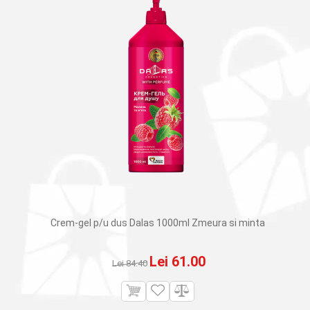
Crem-gel p/u dus Dalas 1000ml Zmeura si minta
Prețul
Prețul
Lei
61.00
Lei
84.40
inițial
curent
a
este: