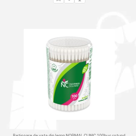
Betisoare de vata din lemn NORMAL CLINIC 100buc rotund