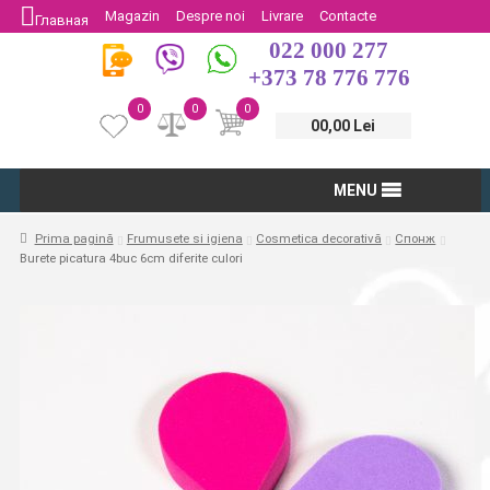
Magazin
Despre noi
Livrare
Contacte
Главная
022 000 277
Protectia Consumatorului
Întoarcere
+373 78 776 776
0
0
0
00,00 Lei
MENU
Prima pagină
Frumusete si igiena
Cosmetica decorativă
Спонж
Burete picatura 4buc 6cm diferite culori