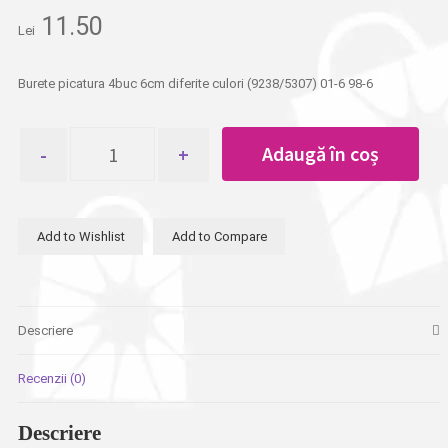
11.50
Lei
Burete picatura 4buc 6cm diferite culori (9238/5307) 01-6 98-6
Cantitate
Adaugă în coș
Burete
picatura
4buc
6cm
Add to Wishlist
Add to Compare
diferite
culori
Descriere
Recenzii (0)
Descriere