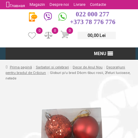
Magazin
Despre noi
Livrare
Contacte
Главная
022 000 277
Protectia Consumatorului
Întoarcere
+373 78 776 776
0
0
0
00,00 Lei
MENU
Prima pagină
Sarbatori si celebrari
Decor de Anul Nou
Decorațiuni
pentru bradul de Crăciun
Globuri p/u brad D6cm 6buc rosii, 2feluri lucioase,
netede