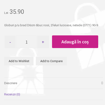
35.90
Lei
Globuri p/u brad D6cm 6buc rosii, 2feluri lucioase, netede (0771) 90-9
Cantitate
Adaugă în coș
Globuri
p/u
brad
D6cm
Add to Wishlist
Add to Compare
6buc
rosii,
2feluri
lucioase,
netede
Descriere
Recenzii (0)