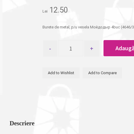
12.50
Lei
Burete de metal, p/u vesela Мойдодыр 4buc (4646/33
Cantitate
Adaugă
Sirma
p/u
vesela
Moidodir
Add to Wishlist
Add to Compare
4buc
Descriere