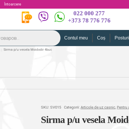
i
Întoarcere
022 000 277
+373 78 776 776
Contul meu
Coș
Postur
Sirma p/u vesela Moidodir 4buc
SKU:
SV015
Categorii:
Articole de uz casnic
,
Pentru
Sirma p/u vesela Moid