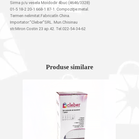
Sirma p/u vesela Moidodir 4buc (4646/3328)
01-5 18-2 20-1 668-1 87-1. Compoziţie:metal.
Termen nelimitat.Fabricatîn China.
Importator:”Cleber”SRL. Mun.Chisinau
str.Miron Costin 23 ap.42. Tel.022-54-34-62
Produse similare