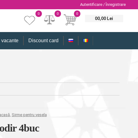
Autentificare / Înregistrare
0
0
0
00,00 Lei
i vacante
Discount card
 acasă
,
Sirme pentru vesela
odir 4buc