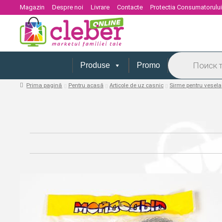
Magazin
Despre noi
Livrare
Contacte
Protectia Consumatorulu
Products
search
Produse
Promo
Prima pagină
Pentru acasă
Articole de uz casnic
Sirme pentru vesela