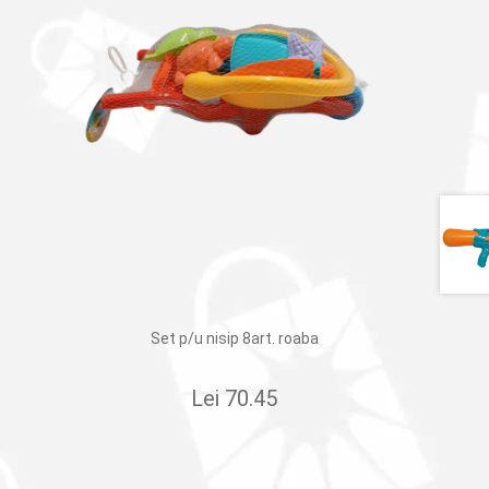
Set p/u nisip 8art. roaba
Lei
70.45