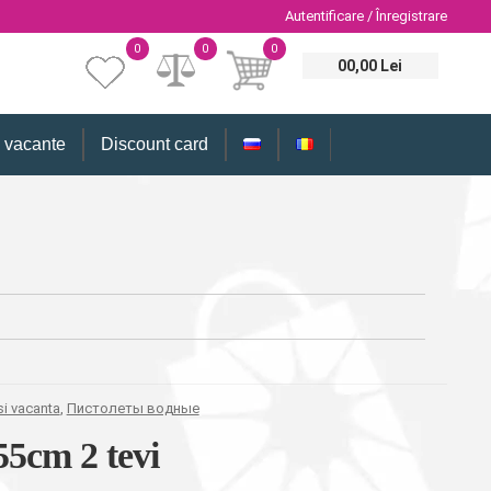
Autentificare / Înregistrare
0
0
0
00,00 Lei
i vacante
Discount card
si vacanta
,
Пистолеты водные
55cm 2 tevi