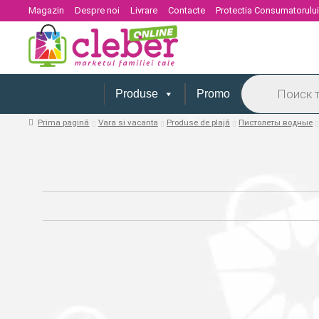
Magazin
Despre noi
Livrare
Contacte
Protectia Consumatorulu
Products
search
Produse
Promo
Prima pagină
Vara si vacanta
Produse de plajă
Пистолеты водные