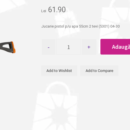
61.90
Lei
Jucarie pistol p/u apa 55cm 2 tevi (5301) 04-30
Cantitate
Adaugă
Jucarie
pistol
p/u
apa
Add to Wishlist
Add to Compare
55cm
2
tevi