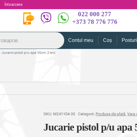
i
Întoarcere
022 000 277
+373 78 776 776
Contul meu
Coș
Postur
Jucarie pistol p/u apa 55cm 2 tevi
SKU:
M241104-30
Categorii:
Produse de plajă
,
Vara 
Jucarie pistol p/u apa 