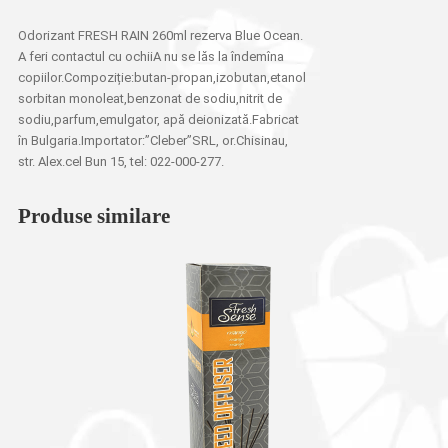
Odorizant FRESH RAIN 260ml rezerva Blue Ocean.
A feri contactul cu ochiiA nu se lăs la îndemîna
copiilor.Compoziție:butan-propan,izobutan,etanol
sorbitan monoleat,benzonat de sodiu,nitrit de
sodiu,parfum,emulgator, apă deionizată.Fabricat
în Bulgaria.Importator:”Cleber”SRL, or.Chisinau,
str. Alex.cel Bun 15, tel: 022-000-277.
Produse similare