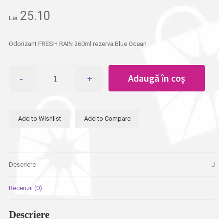
25.10
Lei
Odorizant FRESH RAIN 260ml rezerva Blue Ocean
Cantitate
Adaugă în coș
Odorizant
FRESH
RAIN
260ml
Add to Wishlist
Add to Compare
rezerva
Blue
Ocean
Descriere
Recenzii (0)
Descriere