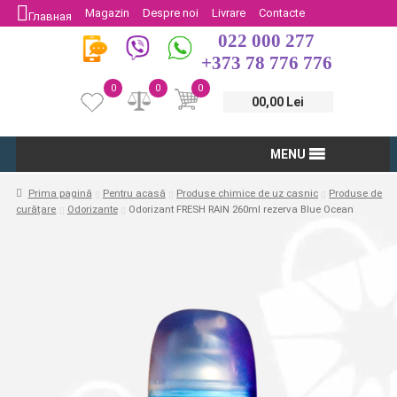
Magazin
Despre noi
Livrare
Contacte
Главная
022 000 277
Protectia Consumatorului
Întoarcere
+373 78 776 776
0
0
0
00,00 Lei
MENU
Prima pagină
Pentru acasă
Produse chimice de uz casnic
Produse de
curățare
Odorizante
Odorizant FRESH RAIN 260ml rezerva Blue Ocean