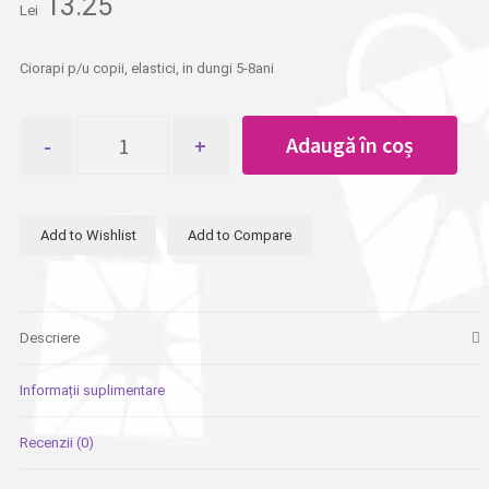
13.25
Lei
Ciorapi p/u copii, elastici, in dungi 5-8ani
Cantitate
Adaugă în coș
Ciorapi
p/u
copii
elastici
Add to Wishlist
Add to Compare
in
dungi
5-
8ani
Descriere
Informații suplimentare
Recenzii (0)