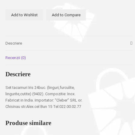
Iris
24buc.
Add to Wishlist
Add to Compare
(linguri,furculite,
lingurite,cutite)
(9402)
Descriere
Recenzii (0)
Descriere
Set tacamuri Iris 24buc. (linguri,furculite,
lingurite,cutite) (9402). Compozitie: Inox.
Fabricat in India. Importator: “Cleber” SRL or.
Chisinau str.Alex.cel Bun 15 Tel:022.00.02.77
Produse similare