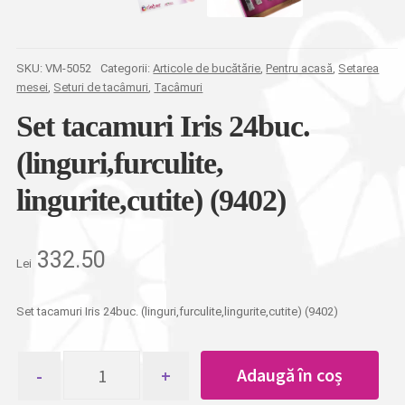
SKU:
VM-5052
Categorii:
Articole de bucătărie
,
Pentru acasă
,
Setarea
mesei
,
Seturi de tacâmuri
,
Tacâmuri
Set tacamuri Iris 24buc.
(linguri,furculite,
lingurite,cutite) (9402)
332.50
Lei
Set tacamuri Iris 24buc. (linguri,furculite,lingurite,cutite) (9402)
Cantitate
Adaugă în coș
Set
tacamuri