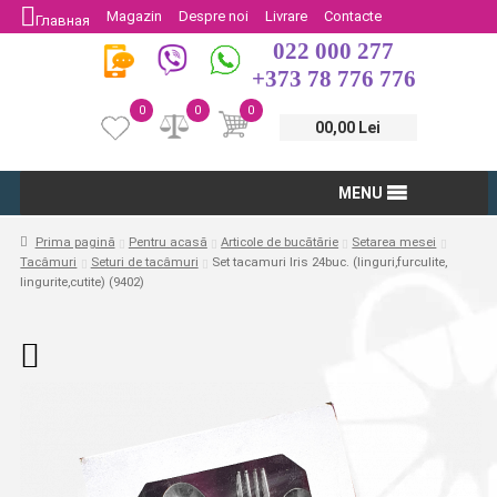
Magazin
Despre noi
Livrare
Contacte
Главная
022 000 277
Protectia Consumatorului
Întoarcere
+373 78 776 776
0
0
0
00,00 Lei
MENU
Prima pagină
Pentru acasă
Articole de bucătărie
Setarea mesei
Tacâmuri
Seturi de tacâmuri
Set tacamuri Iris 24buc. (linguri,furculite,
lingurite,cutite) (9402)