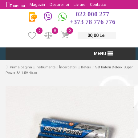
Magazin
Despre noi
Livrare
Contacte
Главная
022 000 277
Protectia Consumatorului
Întoarcere
+373 78 776 776
0
0
0
00,00 Lei
MENU
Prima pagină
Instrumente
Încărcătorii
Baterii
Set baterii Deleex Super
Power 3A 1.5V 4buc