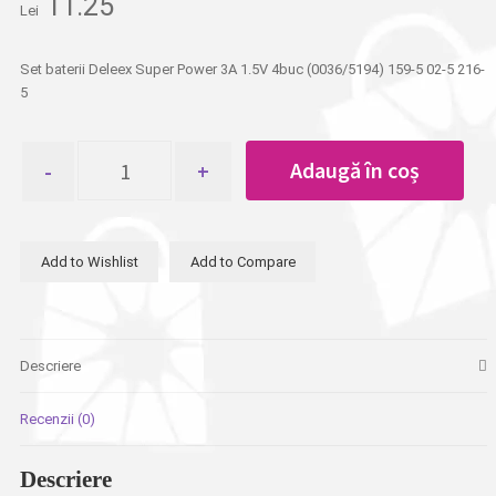
11.25
Lei
Set baterii Deleex Super Power 3A 1.5V 4buc (0036/5194) 159-5 02-5 216-
5
Cantitate
Adaugă în coș
Set
baterii
Deleex
Super
Add to Wishlist
Add to Compare
Power
3A
1.5V
4buc
Descriere
Recenzii (0)
Descriere