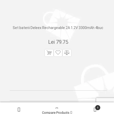
Set baterii Deleex Rechargeable 2A 1.2V 3300mAh 4buc
Lei
79.75
Products
0
search
© 2026
Сleber.
Created by
Dits.md
Compare Products