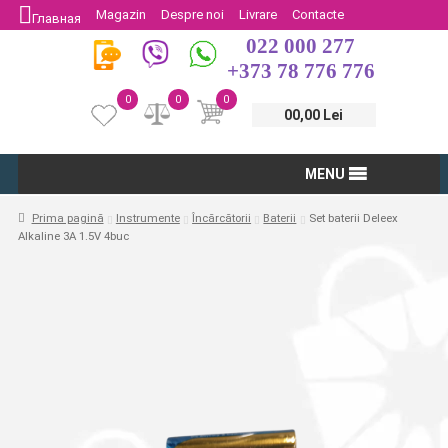
Magazin
Despre noi
Livrare
Contacte
Главная
022 000 277
Protectia Consumatorului
Întoarcere
+373 78 776 776
0
0
0
00,00 Lei
MENU
Prima pagină
Instrumente
Încărcătorii
Baterii
Set baterii Deleex
Alkaline 3A 1.5V 4buc