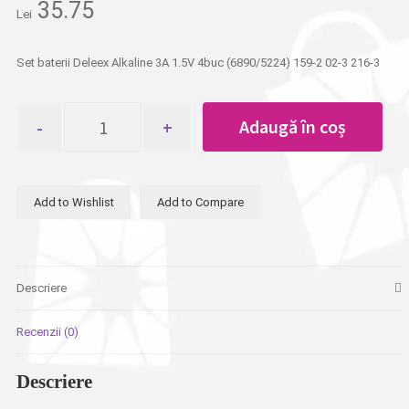
35.75
Lei
Set baterii Deleex Alkaline 3A 1.5V 4buc (6890/5224) 159-2 02-3 216-3
Cantitate
Adaugă în coș
Set
baterii
Deleex
Alkaline
Add to Wishlist
Add to Compare
3A
1.5V
4buc
Descriere
Recenzii (0)
Descriere