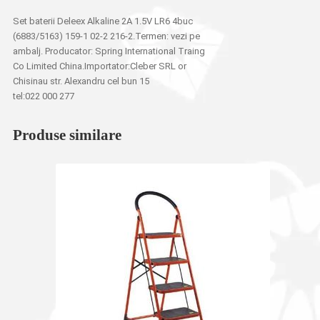
Set baterii Deleex Alkaline 2A 1.5V LR6 4buc
(6883/5163) 159-1 02-2 216-2.Termen: vezi pe
ambalj. Producator: Spring International Traing
Co Limited China.Importator:Cleber SRL or
Chisinau str. Alexandru cel bun 15
tel:022 000 277
Produse similare