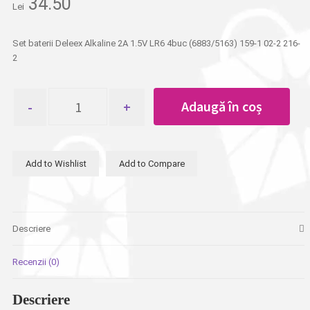
34.50
Lei
Set baterii Deleex Alkaline 2A 1.5V LR6 4buc (6883/5163) 159-1 02-2 216-
2
Cantitate
Adaugă în coș
Set
baterii
Deleex
Alkaline
Add to Wishlist
Add to Compare
2A
1.5V
LR6
4buc
Descriere
Recenzii (0)
Descriere