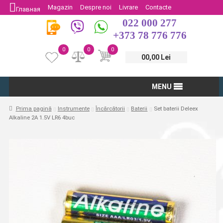
Magazin
Despre noi
Livrare
Contacte
Главная
022 000 277
Protectia Consumatorului
Întoarcere
+373 78 776 776
0
0
0
00,00 Lei
MENU
Prima pagină
Instrumente
Încărcătorii
Baterii
Set baterii Deleex
Alkaline 2A 1.5V LR6 4buc