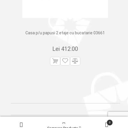
Casa p/u papusi 2 etaje cu bucatarie 03661
Lei
412.00
Products
0
search
© 2026
Сleber.
Created by
Dits.md