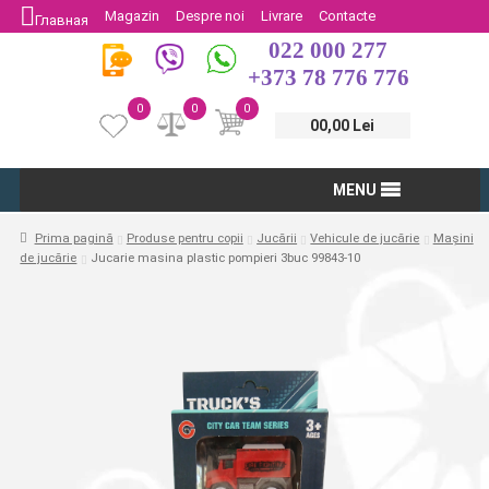
Magazin
Despre noi
Livrare
Contacte
Главная
022 000 277
Protectia Consumatorului
Întoarcere
+373 78 776 776
0
0
0
00,00 Lei
MENU
Prima pagină
Produse pentru copii
Jucării
Vehicule de jucărie
Mașini
de jucărie
Jucarie masina plastic pompieri 3buc 99843-10