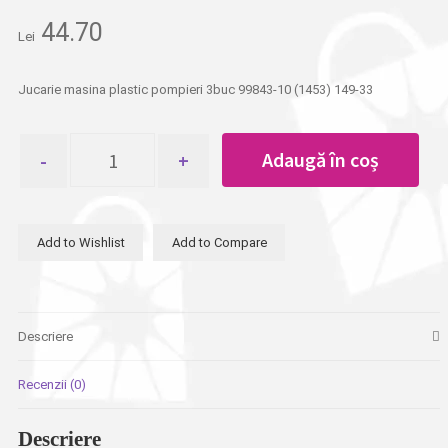
44.70
Lei
Jucarie masina plastic pompieri 3buc 99843-10 (1453) 149-33
Cantitate
Adaugă în coș
Jucarie
masina
plastic
pompieri
Add to Wishlist
Add to Compare
3buc
99843-
10
Descriere
Recenzii (0)
Descriere