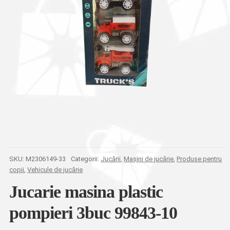
SKU:
M2306149-33
Categorii:
Jucării
,
Mașini de jucărie
,
Produse pentru
copii
,
Vehicule de jucărie
Jucarie masina plastic
pompieri 3buc 99843-10