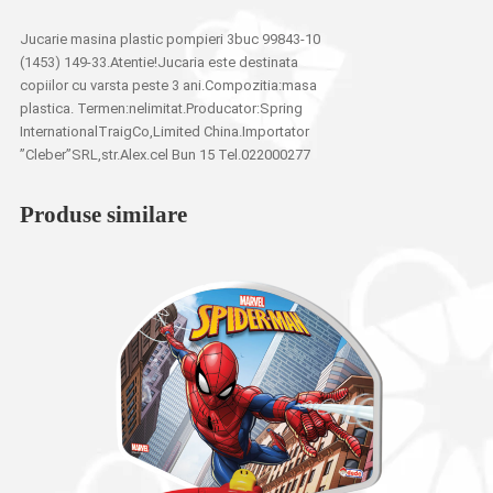
Jucarie masina plastic pompieri 3buc 99843-10
(1453) 149-33.Atentie!Jucaria este destinata
copiilor cu varsta peste 3 ani.Compozitia:masa
plastica. Termen:nelimitat.Producator:Spring
InternationalTraigCo,Limited China.Importator
”Cleber”SRL,str.Alex.cel Bun 15 Tel.022000277
Produse similare