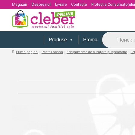
Magazin
Despre noi
Livrare
Contacte
Protectia Consumatorulu
Products
search
Produse
Promo
Prima pagină
Pentru acasă
Echipamente de curățare și spălătorie
Re