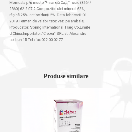
Momeala p/u muste “Чистый Сад ” rosie (8264/
2860) 62-2 07-2.Compoziţie:ulei mineral 62%,
rășină 25%, antioxidanți 2%. Data fabricarii: 01
2019.Termen de valabilitate: vezi pe ambalaj.
Producator: Spring International Traig Co,Limite
d,China.Importator:”Cleber” SRL str.Alexandru
cel bun 15 Tel./fax:022.00.02.77
Produse similare