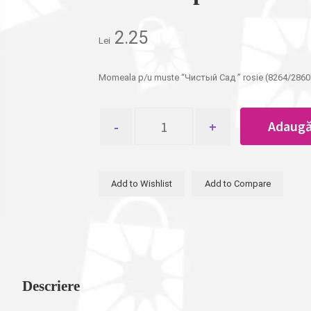
2.25
Lei
Momeala p/u muste “Чистый Сад ” rosie (8264/2860)
Cantitate
Adaugă
Momeala
p/u
muste
"Чистый
Add to Wishlist
Add to Compare
Сад
"
rosie
Descriere