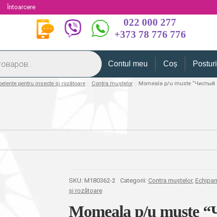
i
Întoarcere
022 000 277
+373 78 776 776
Contul meu
Coș
Postur
pelente pentru insecte și rozătoare
Contra muștelor
Momeala p/u muste “Чистый С
SKU:
M180362-2
Categorii:
Contra muștelor
,
Echipam
și rozătoare
Momeala p/u muste “