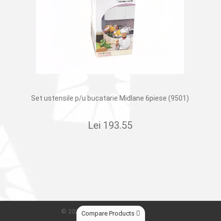
Set ustensile p/u bucatarie Midlane 6piese (9501)
Lei
193.55
© 2026
Сleber.
Created by
Dits.md
Compare Products