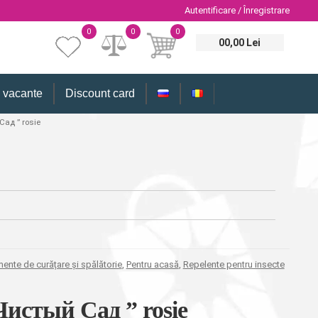
Autentificare / Înregistrare
0
0
0
00,00 Lei
i vacante
Discount card
ад ” rosie
ente de curățare și spălătorie
,
Pentru acasă
,
Repelente pentru insecte
Чистый Сад ” rosie