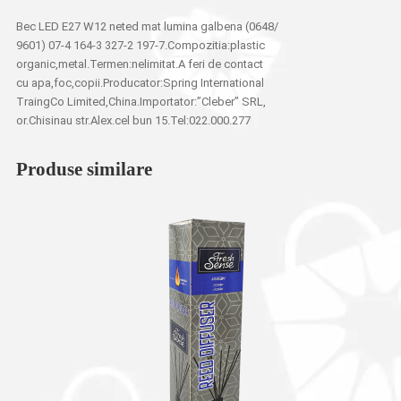
Bec LED E27 W12 neted mat lumina galbena (0648/
9601) 07-4 164-3 327-2 197-7.Compozitia:plastic
organic,metal.Termen:nelimitat.A feri de contact
cu apa,foc,copii.Producator:Spring International
TraingCo Limited,China.Importator:”Cleber” SRL,
or.Chisinau str.Alex.cel bun 15.Tel:022.000.277
Produse similare