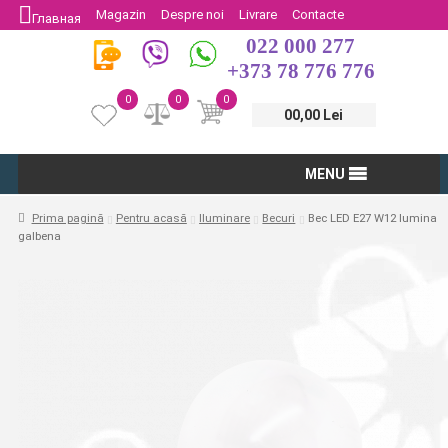
Magazin
Despre noi
Livrare
Contacte
Главная
022 000 277
Protectia Consumatorului
Întoarcere
+373 78 776 776
0
0
0
00,00 Lei
MENU
Prima pagină
Pentru acasă
Iluminare
Becuri
Bec LED E27 W12 lumina
galbena