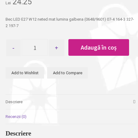
24.25
Lei
Bec LED E27 W12 neted mat lumina galbena (0648/9601) 07-4 164-3 327-
2 197-7
Cantitate
Adaugă în coș
Bec
LED
E27
W12
Add to Wishlist
Add to Compare
lumina
galbena
Descriere
Recenzii (0)
Descriere