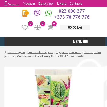
Magazin
Despre noi
Livrare
Contacte
Главная
022 000 277
Protectia Consumatorului
Întoarcere
+373 78 776 776
0
0
0
00,00 Lei
MENU
Prima pagină
Frumusete si igiena
Îngrijirea picioarelor
Crema pentru
picioare
Crema p/u picioare Family Doctor 75ml Anti-oboseala