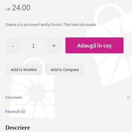
24.00
Lei
Crema p/u picioare Family Doctor 75ml Anti-oboseala
Cantitate
Adaugă în coș
Crema
p/u
picioare
Family
Add to Wishlist
Add to Compare
Doctor
75ml
Anti-
oboseala
Descriere
Recenzii (0)
Descriere