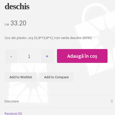
deschis
33.20
Lei
Cos din plastic Joy 22,8*15,8*12,1сm verde deschis (8590)
Cantitate
Adaugă în coș
Cos
din
plastic
Joy
Add to Wishlist
Add to Compare
22,8*15,8*12,1сm
verde
deschis
Descriere
Recenzii (0)