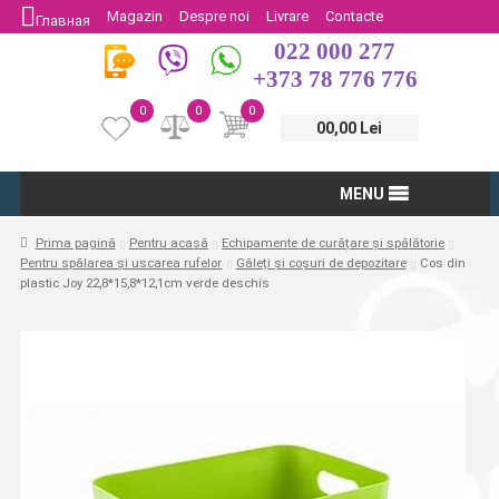
Magazin
Despre noi
Livrare
Contacte
Главная
022 000 277
Protectia Consumatorului
Întoarcere
+373 78 776 776
0
0
0
00,00 Lei
MENU
Prima pagină
Pentru acasă
Echipamente de curățare și spălătorie
Pentru spălarea și uscarea rufelor
Găleți și coșuri de depozitare
Cos din
plastic Joy 22,8*15,8*12,1сm verde deschis