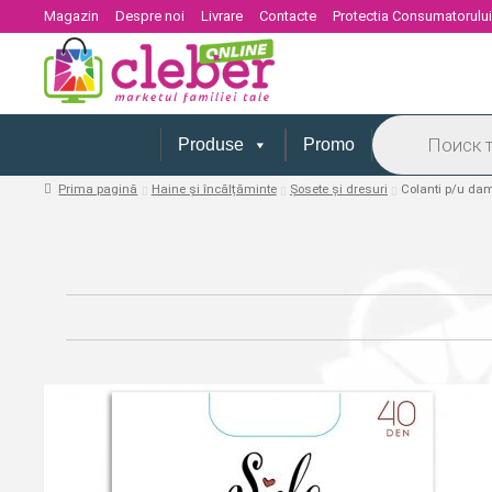
Magazin
Despre noi
Livrare
Contacte
Protectia Consumatorulu
Products
search
Produse
Promo
Prima pagină
Haine și încălțăminte
Șosete și dresuri
Colanti p/u da