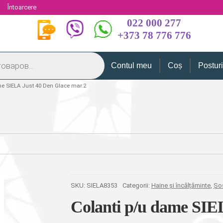
i
Întoarcere
022 000 277
+373 78 776 776
Contul meu
Coș
Postur
me SIELA Just 40 Den Glace mar.2
SKU:
SIELA8353
Categorii:
Haine și încălțăminte
,
Șos
Colanti p/u dame SIE