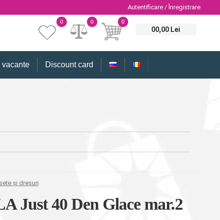
Autentificare / Înregistrare
0
0
0
00,00 Lei
i vacante
Discount card
ete și dresuri
LA Just 40 Den Glace mar.2