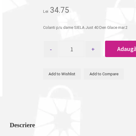
34.75
Lei
Colanti p/u dame SIELA Just 40 Den Glace mar.2
Cantitate
Adaugă
Colanti
p/u
dame
SIELA
Add to Wishlist
Add to Compare
Just
40
Den
Glace
mar.2
Descriere