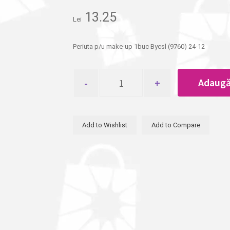
13.25
Lei
Periuta p/u make-up 1buc Bycsl (9760) 24-12
Cantitate
Adaugă
Periuta
p/u
make-
up
Add to Wishlist
Add to Compare
1buc
Bycsl