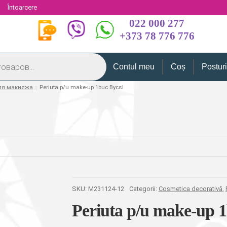
i
Întoarcere
022 000 277
+373 78 776 776
Contul meu
Coș
Postur
для макияжа
Periuta p/u make-up 1buc Bycsl
SKU:
M231124-12
Categorii:
Cosmetica decorativă
,
Periuta p/u make-up 1