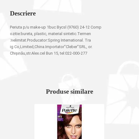
Descriere
Periuta p/u make-up 1buc Bycsl (9760) 24-12 Comp
ozitie:bureta, plastic, material sintetic.Termen
:nelimitat.Producator:Spring International. Tra
ig Co,Limited,China.Importator”Cleber”SRL, or.
Изменить
Chișinău,str.Alex.cel Bun 15, tel:022-000-277
перевод
в
Русский
Produse similare