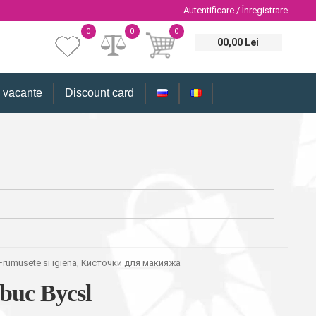
Autentificare / Înregistrare
0
0
0
00,00 Lei
i vacante
Discount card
Frumusete si igiena
,
Кисточки для макияжа
buc Bycsl