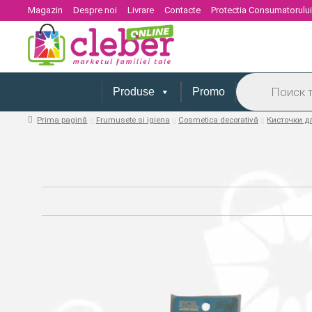
Magazin
Despre noi
Livrare
Contacte
Protectia Consumatorulu
Products
search
Produse
Promo
Prima pagină
Frumusete si igiena
Cosmetica decorativă
Кисточки 