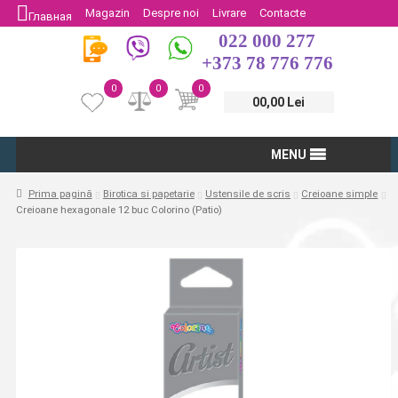
Magazin
Despre noi
Livrare
Contacte
Главная
022 000 277
Protectia Consumatorului
Întoarcere
+373 78 776 776
0
0
0
00,00 Lei
MENU
Prima pagină
Birotica si papetarie
Ustensile de scris
Creioane simple
Creioane hexagonale 12 buc Colorino (Patio)