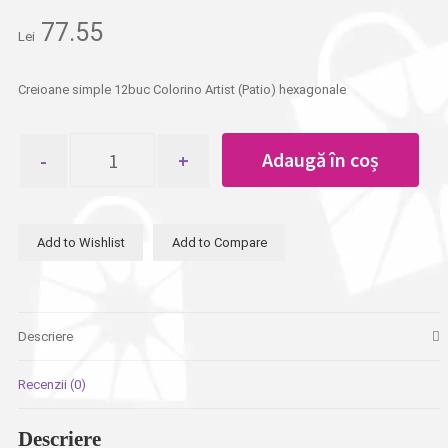
77.55
Lei
Creioane simple 12buc Colorino Artist (Patio) hexagonale
Cantitate
Adaugă în coș
Creioane
hexagonale
12
buc
Add to Wishlist
Add to Compare
Colorino
(Patio)
Descriere
Recenzii (0)
Descriere