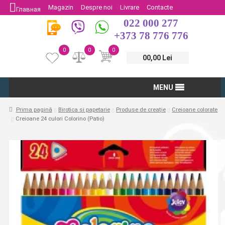
Magazin
Despre noi
Livrare
Contacte
Главная
022 000 277
Protectia Consumatorului
Întoarcere
+373 78 776 776
0
0
0
00,00 Lei
MENU
Prima pagină
Birotica si papetarie
Produse de creație
Creioane colorate
Creioane 24 culori Colorino (Patio)