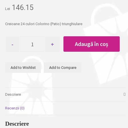
146.15
Lei
Creioane 24 culori Colorino (Patio) triunghiulare
Cantitate
Adaugă în coș
Creioane
24
culori
Colorino
Add to Wishlist
Add to Compare
(Patio)
Descriere
Recenzii (0)
Descriere