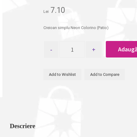
7.10
Lei
Creioan simplu Neon Colorino (Patio)
Cantitate
Adaugă
Creioane
Grafit
Colorino
(Patio)
Add to Wishlist
Add to Compare
Descriere