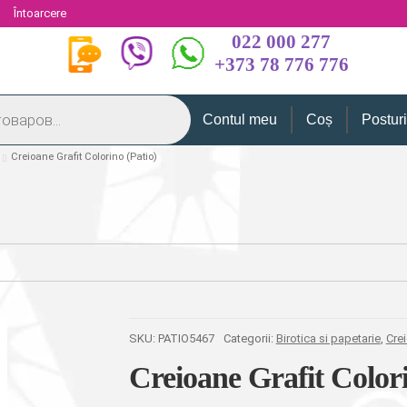
i
Întoarcere
022 000 277
+373 78 776 776
Contul meu
Coș
Postur
Creioane Grafit Colorino (Patio)
SKU:
PATIO5467
Categorii:
Birotica si papetarie
,
Cre
Creioane Grafit Colori