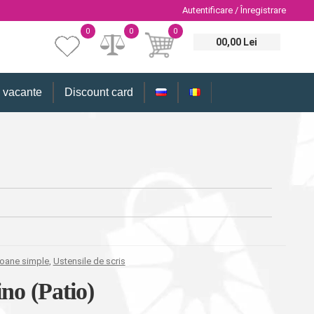
Autentificare / Înregistrare
0
0
0
00,00 Lei
i vacante
Discount card
ioane simple
,
Ustensile de scris
no (Patio)