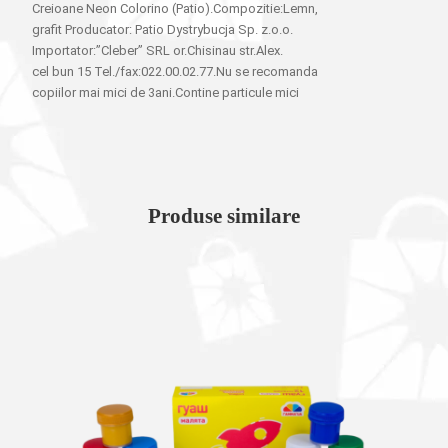
Creioane Neon Colorino (Patio).Compozitie:Lemn,
grafit Producator: Patio Dystrybucja Sp. z.o.o.
Importator:”Cleber” SRL or.Chisinau str.Alex.
cel bun 15 Tel./fax:022.00.02.77.Nu se recomanda
copiilor mai mici de 3ani.Contine particule mici
Produse similare