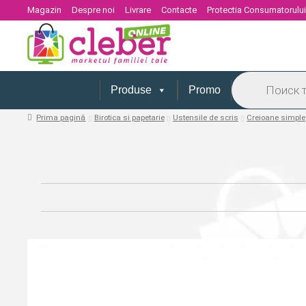
Magazin
Despre noi
Livrare
Contacte
Protectia Consumatorulu
Products
search
Produse
Promo
Prima pagină
Birotica si papetarie
Ustensile de scris
Creioane simple