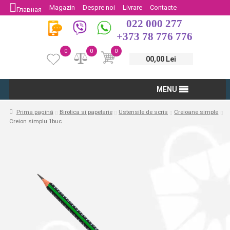
Magazin
Despre noi
Livrare
Contacte
Главная
022 000 277
Protectia Consumatorului
Întoarcere
+373 78 776 776
0
0
0
00,00 Lei
MENU
Prima pagină
Birotica si papetarie
Ustensile de scris
Creioane simple
Creion simplu 1buc