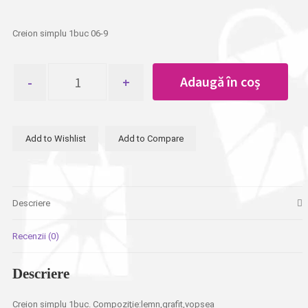
Creion simplu 1buc 06-9
Cantitate
Adaugă în coș
Creion
simplu
1buc
Add to Wishlist
Add to Compare
Descriere
Recenzii (0)
Descriere
Creion simplu 1buc. Compoziţie:lemn,grafit,vopsea