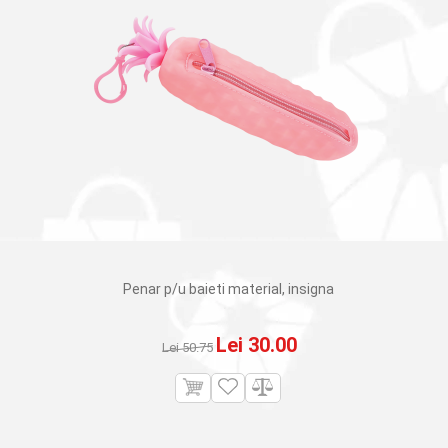
Penar p/u baieti material, insigna
Prețul
Prețul
Lei
30.00
Lei
50.75
inițial
curent
a
este:
fost:
Lei 30.00.