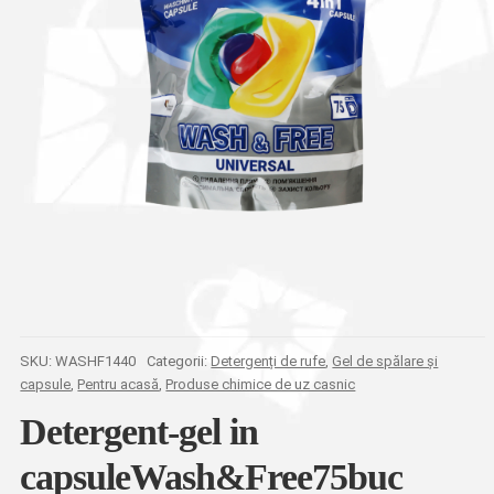
SKU:
WASHF1440
Categorii:
Detergenți de rufe
,
Gel de spălare și
capsule
,
Pentru acasă
,
Produse chimice de uz casnic
Detergent-gel in
capsuleWash&Free75buc