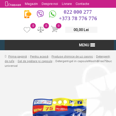
Magazin
Despre noi
Livrare
Contacte
Главная
022 000 277
Protectia Consumatorului
Întoarcere
+373 78 776 776
0
0
0
00,00 Lei
MENU
Prima pagină
Pentru acasă
Produse chimice de uz casnic
Detergenți
de rufe
Gel de spălare și capsule
Detergent-gel in capsuleWash&Free75buc
universal