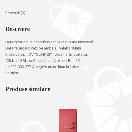
Recenzii (0)
Descriere
Detergent-gel in capsuleWash&Free75buc universal
Data fabricării: vezi pe ambalaj, valabil 18luni
Producător: TOV “SUNP 2K”, Ucraina. Importator:
“Cleber” SRL, or.Chișinău str.Alex. cel Bun 15,
tel:022-000-277.Atenție!A nu se lăsa la îndemâna
copiilor
Produse similare