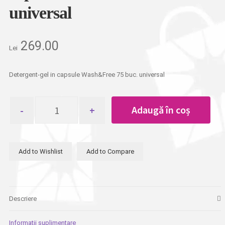
universal
269.00
Lei
Detergent-gel in capsule Wash&Free 75 buc. universal
Cantitate
Adaugă în coș
Detergent-
gel
in
capsuleWash&Free75buc
Add to Wishlist
Add to Compare
universal
Descriere
Informații suplimentare