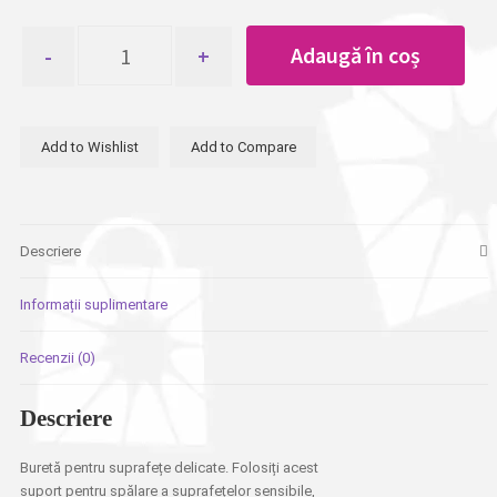
Cantitate
Adaugă în coș
Burete
p/u
vesela
General
Add to Wishlist
Add to Compare
Fresh
1buc
Teflonex
3006
Descriere
Informații suplimentare
Recenzii (0)
Descriere
Buretă pentru suprafețe delicate. Folosiți acest
suport pentru spălare a suprafețelor sensibile,