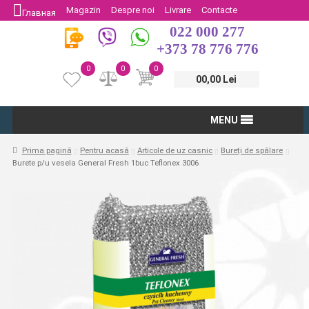
Magazin
Despre noi
Livrare
Contacte
Главная
022 000 277
Protectia Consumatorului
Întoarcere
+373 78 776 776
0
0
0
00,00 Lei
MENU
Prima pagină
Pentru acasă
Articole de uz casnic
Bureți de spălare
Burete p/u vesela General Fresh 1buc Teflonex 3006