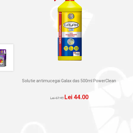
Solutie antimucegai Galax das 500ml PowerClean
Prețul
Prețul
Lei
44.00
Lei
67.40
inițial
curent
a
este:
fost:
Lei 44.00.