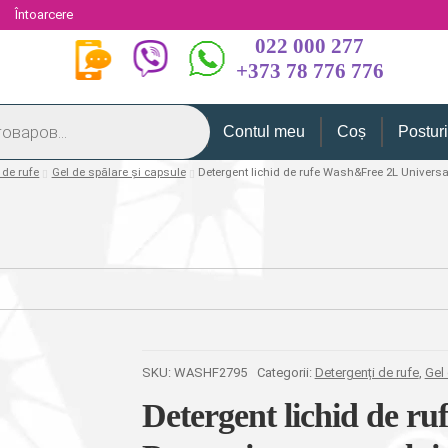
i
Întoarcere
022 000 277
+373 78 776 776
Contul meu
Coș
Postur
 de rufe
Gel de spălare și capsule
Detergent lichid de rufe Wash&Free 2L Univers
SKU:
WASHF2795
Categorii:
Detergenți de rufe
,
Gel 
Detergent lichid de r