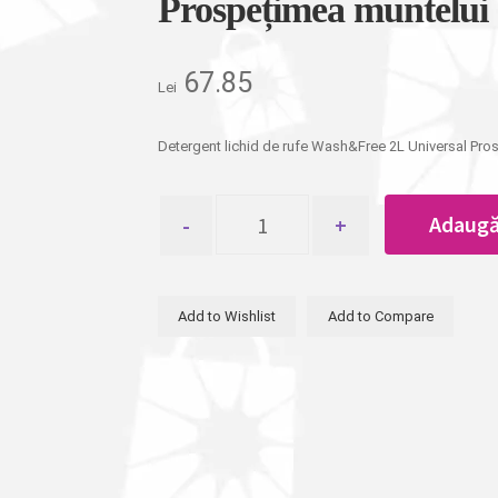
Prospețimea muntelui
67.85
Lei
Detergent lichid de rufe Wash&Free 2L Universal Pro
Cantitate
Adaugă
Detergent
lichid
de
rufe
Add to Wishlist
Add to Compare
Wash&Free
2L
Universal
Prospețimea
muntelui