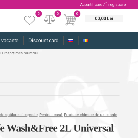
Autentificare / Înregistrare
0
0
0
00,00 Lei
i vacante
Discount card
al Prospețimea muntelui
de spălare și capsule
,
Pentru acasă
,
Produse chimice de uz casnic
ufe Wash&Free 2L Universal