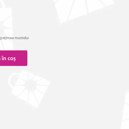
spețimea muntelui
 în coș