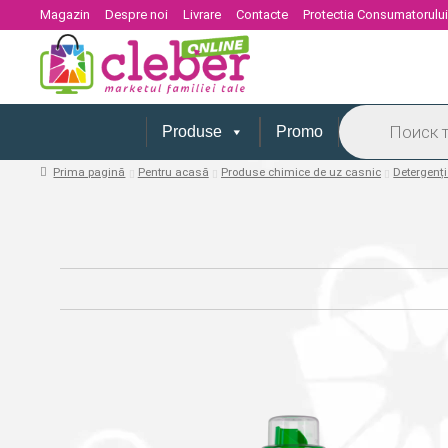
Magazin
Despre noi
Livrare
Contacte
Protectia Consumatorulu
Products
search
Produse
Promo
Prima pagină
Pentru acasă
Produse chimice de uz casnic
Detergenți