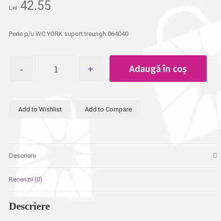
42.55
Lei
Perie p/u WC YORK suport treungh.064040
Cantitate
Adaugă în coș
Perie
p/u
WC
YORK
Add to Wishlist
Add to Compare
suport
treungh.064040
Descriere
Recenzii (0)
Descriere