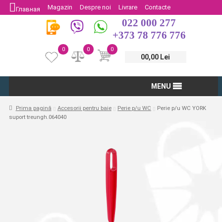
Magazin
Despre noi
Livrare
Contacte
Главная
022 000 277
Protectia Consumatorului
Întoarcere
+373 78 776 776
0
0
0
00,00 Lei
MENU
Prima pagină
Accesorii pentru baie
Perie p/u WC
Perie p/u WC YORK
suport treungh.064040