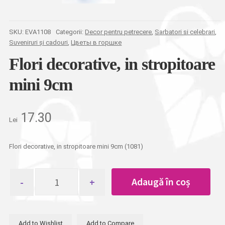
SKU:
EVA1108
Categorii:
Decor pentru petrecere
,
Sarbatori si celebrari
,
Suveniruri și cadouri
,
Цветы в горшке
Flori decorative, in stropitoare
mini 9cm
17.30
Lei
Flori decorative, in stropitoare mini 9cm (1081)
Cantitate
Adaugă în coș
Flori
decorative,
in
stropitoare
Add to Wishlist
Add to Compare
mini