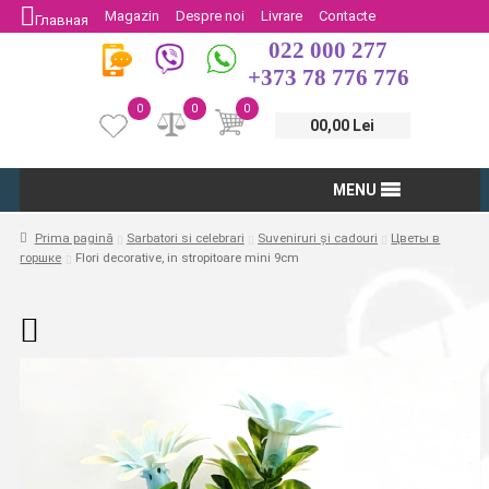
Magazin
Despre noi
Livrare
Contacte
Главная
022 000 277
Protectia Consumatorului
Întoarcere
+373 78 776 776
0
0
0
00,00 Lei
MENU
Prima pagină
Sarbatori si celebrari
Suveniruri și cadouri
Цветы в
горшке
Flori decorative, in stropitoare mini 9cm