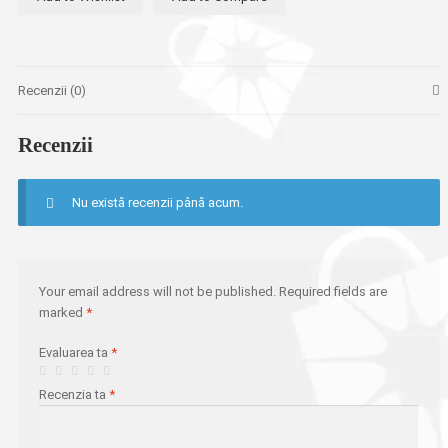
9cm
Recenzii (0)
Recenzii
Nu există recenzii până acum.
Your email address will not be published.
Required fields are
marked
*
Evaluarea ta
*
Recenzia ta
*