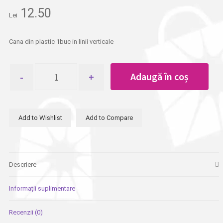
12.50
Lei
Cana din plastic 1buc in linii verticale
Cantitate
Adaugă în coș
Cana
din
plastic
1buc
Add to Wishlist
Add to Compare
in
linii
verticale
Descriere
Informații suplimentare
Recenzii (0)