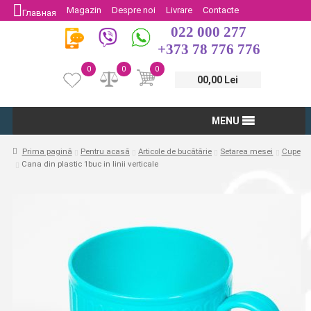
Magazin
Despre noi
Livrare
Contacte
Главная
022 000 277
Protectia Consumatorului
Întoarcere
+373 78 776 776
0
0
0
00,00 Lei
MENU
Prima pagină
Pentru acasă
Articole de bucătărie
Setarea mesei
Cupe
Cana din plastic 1buc in linii verticale