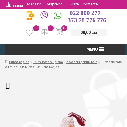
Magazin
Despre noi
Livrare
Contacte
Главная
022 000 277
Protectia Consumatorului
Întoarcere
+373 78 776 776
0
0
0
00,00 Lei
MENU
Prima pagină
Frumusete si igiena
Accesorii pentru baie
Burete de baie
cu miner din bureta 10*13cm Schjea