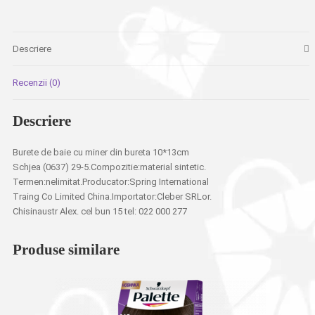
bureta
10*13cm
Schjea
Descriere
Recenzii (0)
Descriere
Burete de baie cu miner din bureta 10*13cm
Schjea (0637) 29-5.Compozitie:material sintetic.
Termen:nelimitat.Producator:Spring International
Traing Co Limited China.Importator:Cleber SRLor.
Chisinaustr Alex. cel bun 15 tel: 022 000 277
Produse similare