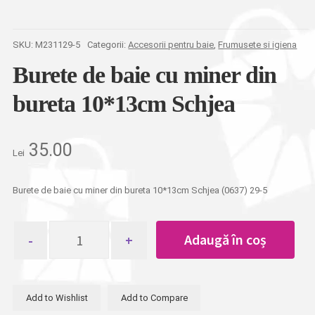
SKU:
M231129-5
Categorii:
Accesorii pentru baie
,
Frumusete si igiena
Burete de baie cu miner din
bureta 10*13cm Schjea
35.00
Lei
Burete de baie cu miner din bureta 10*13cm Schjea (0637) 29-5
Cantitate
Adaugă în coș
Burete
de
baie
cu
Add to Wishlist
Add to Compare
miner
din