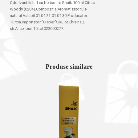
Odorizant lichid cu betisoare Shaik 100ml Citrus
Woody (0204).Compozitia:Aromatizator,ulei
natural.Valabil 01.04.21-01.04.30.Producator:
Turcia.Importator:”Cleber”SRL or.Chisinau,
str.Al.cel bun 15 tel:022000277.
Produse similare