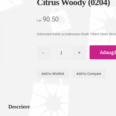
Citrus Woody (0204)
90.50
Lei
Odorizant lichid cu betisoare Shaik 100ml Citrus Wo
Cantitate
Adaugă
Odorizant
lichid
parfumat
cu
Add to Wishlist
Add to Compare
betisoare
Shaik
100ml
Citrus
Woody
(0204)
Descriere