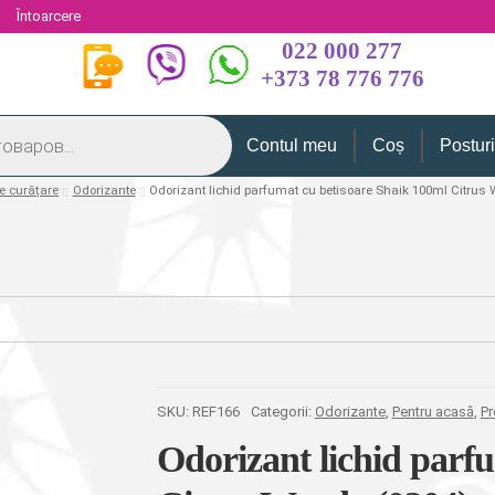
i
Întoarcere
022 000 277
+373 78 776 776
Contul meu
Coș
Postur
e curățare
Odorizante
Odorizant lichid parfumat cu betisoare Shaik 100ml Citrus 
SKU:
REF166
Categorii:
Odorizante
,
Pentru acasă
,
Pr
Odorizant lichid parf