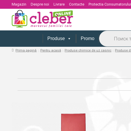
Magazin
Despre noi
Livrare
Contacte
Protectia Consumatorulu
Products
search
Produse
Promo
Prima pagină
Pentru acasă
Produse chimice de uz casnic
Produse d