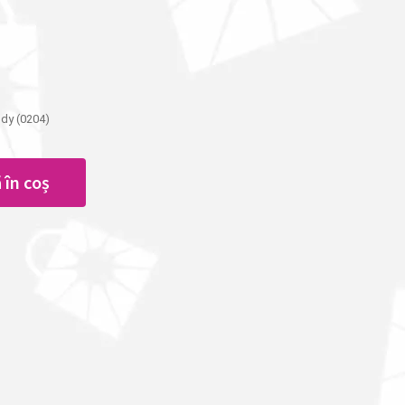
ody (0204)
 în coș