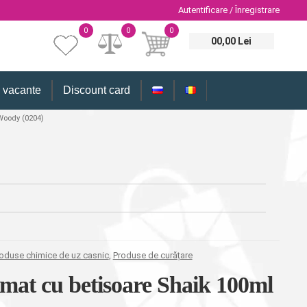
Autentificare / Înregistrare
0
0
0
00,00 Lei
i vacante
Discount card
Woody (0204)
oduse chimice de uz casnic
,
Produse de curățare
umat cu betisoare Shaik 100ml