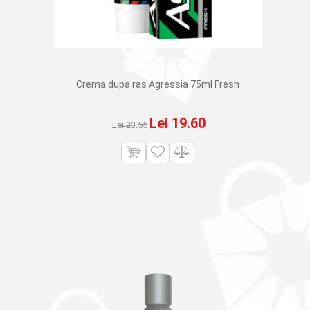
Crema dupa ras Agressia 75ml Fresh
Prețul
Prețul
Lei
19.60
Lei
23.55
inițial
curent
a
este:
fost:
Lei 19.60.
Lei 23.55.