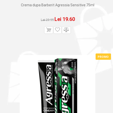
Crema dupa Barberit Agressia Sensitive 75ml
Prețul
Prețul
Lei
19.60
Lei
23.55
inițial
curent
a
este:
fost:
Lei 19.60.
Lei 23.55.
PROMO