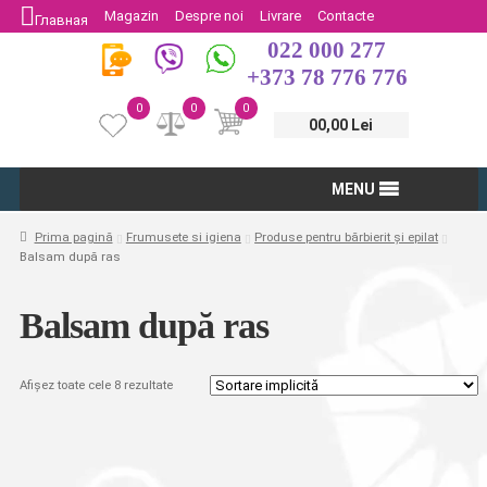
Magazin
Despre noi
Livrare
Contacte
Главная
022 000 277
Protectia Consumatorului
Întoarcere
+373 78 776 776
0
0
0
00,00 Lei
MENU
Prima pagină
Frumusete si igiena
Produse pentru bărbierit și epilat
Balsam după ras
Balsam după ras
Afișez toate cele 8 rezultate