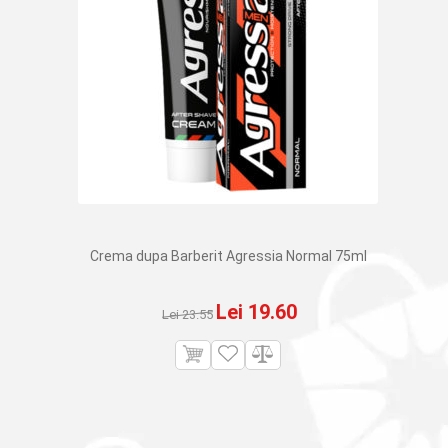
Crema dupa Barberit Agressia Normal 75ml
Prețul
Prețul
Lei
19.60
Lei
23.55
inițial
curent
a
este:
fost:
Lei 19.60.
Lei 23.55.