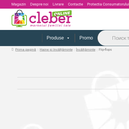
Magazin
Despre noi
Livrare
Contacte
Protectia Consumatorulu
Products
search
Produse
Promo
Prima pagină
Haine și încălțăminte
Încălțăminte
Flip-flops