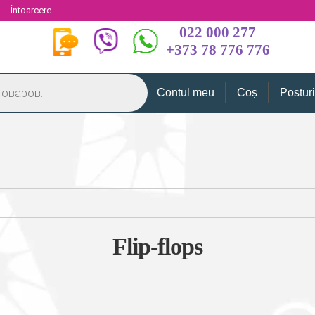
i
Întoarcere
022 000 277
+373 78 776 776
Contul meu
Coș
Postur
Flip-flops