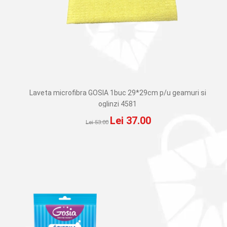
Laveta microfibra GOSIA 1buc 29*29cm p/u geamuri si
oglinzi 4581
Prețul
Prețul
Lei
37.00
Lei
53.00
inițial
curent
a
este:
fost:
Lei 37.00.
Lei 53.00.