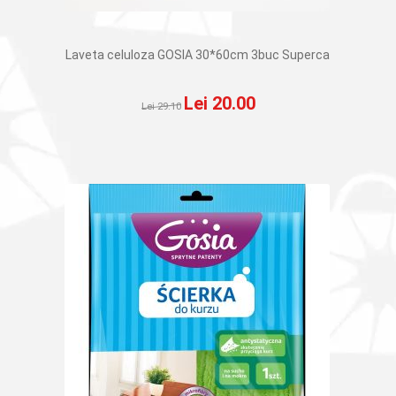
Laveta celuloza GOSIA 30*60cm 3buc Superca
Prețul
Prețul
Lei
20.00
Lei
29.10
inițial
curent
a
este:
fost:
Lei 20.00.
Lei 29.10.