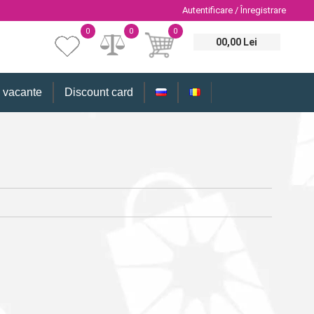
Autentificare / Înregistrare
0
0
0
00,00 Lei
i vacante
Discount card