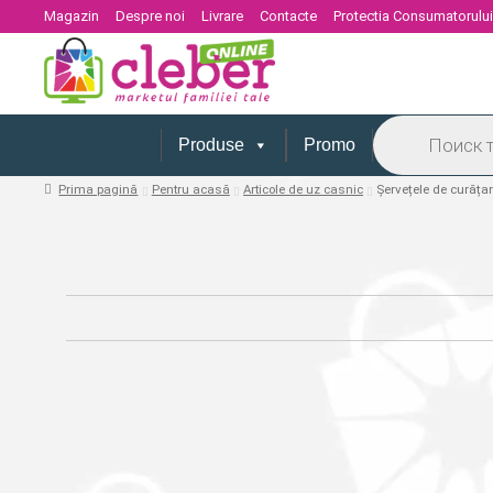
Magazin
Despre noi
Livrare
Contacte
Protectia Consumatorulu
Products
search
Produse
Promo
Prima pagină
Pentru acasă
Articole de uz casnic
Șervețele de curăța