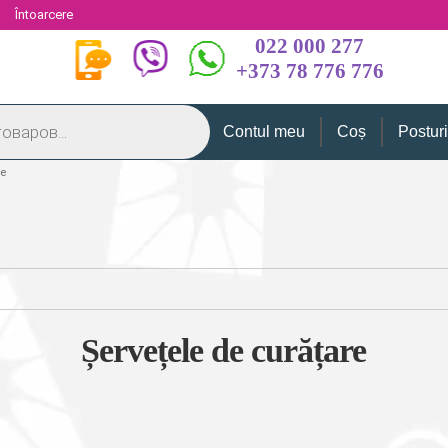
i
Întoarcere
022 000 277
+373 78 776 776
Contul meu
Coș
Postur
re
Șervețele de curățare