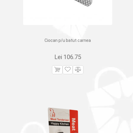
Ciocan p/u batut carnea
Lei
106.75