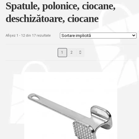
Spatule, polonice, ciocane,
deschizătoare, ciocane
Afișez 1 - 12 din 17 rezultate
1
2