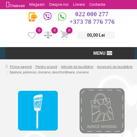
Magazin
Despre noi
Livrare
Contacte
Главная
022 000 277
Protectia Consumatorului
Întoarcere
+373 78 776 776
0
0
0
00,00 Lei
MENU
Prima pagină
Pentru acasă
Articole de bucătărie
Accesorii de bucătărie
Spatule, polonice, ciocane, deschizătoare, ciocane